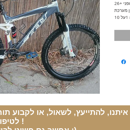
למכירה אופני +26"felt משודרגים במצב
חדשה 1על 10 wide range, מעצורים
 יתאימו לרוכב/ת בגיל
9-11 .
לטיפול !