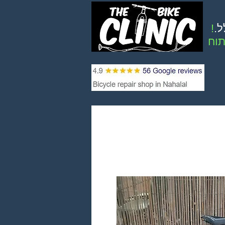
ל.
!
וח