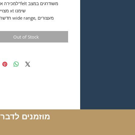
מצויין מערכת xt שימנו
הידראולים. מידה s/m
Out of Stock