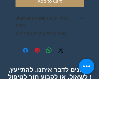
Add to Cart
נעליי רכיבת שטח Shimano
ME3
נעלי קליטים לרכיבת הרים
וספינינג .
עם איכות, נוחות וביצועים של
Shimano.
נעלי רכיבת שטח Shimano
מוזמנים לדבר איתנו, להתייעץ,
ME3 לכל רוכב וספינר שמחפש
לשאול, או לקבוע תור לטיפול !
נעל עמידה ומגוונת ובעלת
אפשר גם פשוט לבוא :)
ביצועים בשטח.
ה ME3 מספקת 100% הגנה
לכף הרגל בזמן הרכיבה הודות
לטכנולוגיית Torbal של שימאנו,
אשר מקנה עמידות ויעילות
לרכיבת שטח. ה ME3 יוצרה
מעור סינטטי עמיד מאוד ורשת
הצהרת נגישות
אוורור לנידוף לחות וזיעה