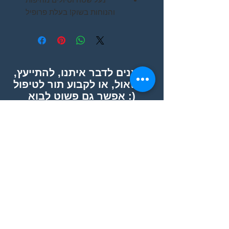
והנוחות בשוק! בעלת פרופיל
נמוך במיוחד לנוחות משופרת.
עשויה בד דמוי עור חזק ועמיד.
מחזיקה היטב את הרגל בזכות
טכנולוגיית רכיסת שרוכים Boa®
מוזמנים לדבר איתנו, להתייעץ,
L6, בעלת עיצוב מחודש קל
לשאול, או לקבוע תור לטיפול !
וגמיש. כוללת סולייה פנימית
אפשר גם פשוט לבוא :)
רכה לנוחות מקסימלית
המתאימה למגוון רחב של
רוכבים וכוללת בולם זעזועים.
סולייה חיצונית עשויה גומי חזק
ועמיד MICHELIN® ומאפשרת
העברת אנרגיה מירבית. משקל:
341 גרם למידה 42.
הצהרת נגישות
SUBSCRIBE FOR UPDATES