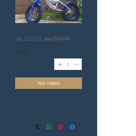
אופני ילדים bmx 12
מחיר
מחיר
 ‏250.00 ‏₪ 
רגיל
מבצע
כמות
*
הוספה לסל
אופני 12 אינץ מצב מצויין
.