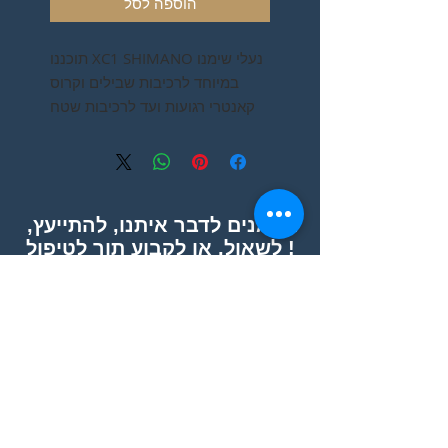
הוספה לסל
נעלי שימנו XC1 SHIMANO תוכננו
במיוחד לרכיבות שבילים וקרוס
קאנטרי רגועות ועד לרכיבות שטח
אגרסיביות.
מוזמנים לדבר איתנו, להתייעץ,
לשאול, או לקבוע תור לטיפול !
אפשר גם פשוט לבוא :)
הצהרת נגישות