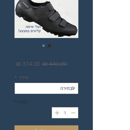
נעלי שימנו XC1
מחיר
מחיר
 ‏440.00 ‏₪ 
רגיל
מבצע
מידה
*
כמות
*