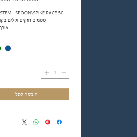
רגיל
SPANK STEM SPOON\SPIKE RACE 50
סטמים חזקים וקלים בקוטר 8
אורך 50 מ
משקל כ180 גרם. עשוי אלומי
זווית הסטם:0 מעלות.
צבעים: שחור אדום כחול
מתאים לXC \TRAIL \AM \ ENDURO
הוספה לסל