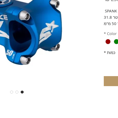
מבצע
31.
"מ
ניום איכותי
*
Color
במיוחד.
 וירוק.
כמות
*