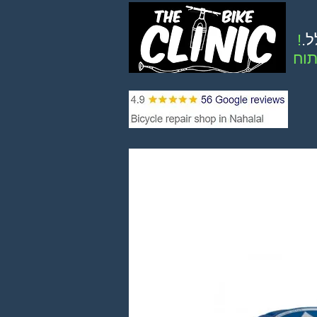
ל.
!
וח