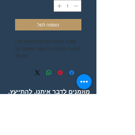
הוספה לסל
קסדה מלאה לקורקינט ואופניים -
ההגנה המרבית לראשך במשקל קל
במיוחד
מידה בינונית (מדיום)- 54-58
ס״מ
מידה גדולה L (לארג׳)- 58-60
ס״מ
מוזמנים לדבר איתנו, להתייעץ,
קסדה מלאה להגנה מרבית על
לשאול, או לקבוע תור לטיפול !
הפנים והראש
אפשר גם פשוט לבוא :)
15 פתחי אוורור בעיצוב
המאפשר מקסימום כניסת אוויר
מצחייה מובנית
ניתן לפרק את המגן פנים