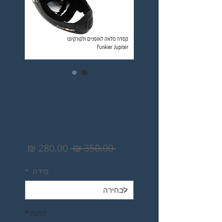
קסדה מלאה
לאופניים ולקורקינט
Funkier full face
helmet
מחיר
מחיר
 ‏350.00 ‏₪ 
רגיל
מבצע
מידה
*
כמות
*