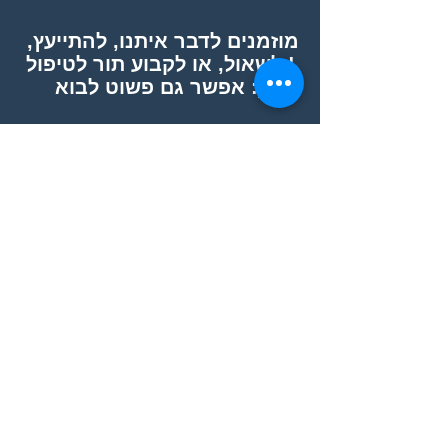
מקל על עומסים הנוצרים כתוצאה
מוזמנים לדבר איתנו, להתייעץ,
מסגנון הרכיבה האגרסיבי ולכן
לשאול, או לקבוע תור לטיפול !
נחשב לנוח גם לרוכבים מסצנות
אפשר גם פשוט לבוא :)
אחרות. המבנה מפזר את העומסים
הנוצרים על עצבי הידיים ומקטין
סיכון לנזקים בעת רכיבה. מנסיון
אישי - מומלץ!
הצהרת נגישות
SUBSCRIBE FOR UPDATES
Submit