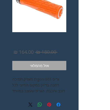
ERGON GE1 Grip
גריפ איכותי
מחיר
מחיר
 ‏180.00 ‏₪ 
רגיל
מבצע
אזל מהמלאי
גריפ Ergon GE1 מעניק תמיכה
רחבה בדיוק במקום החיוני לכל
רוכב ורוכבת. הגריפ שעוצב במיוחד
לרוכבי שטח XC\ TRAIL\ENDURO
בתנאים תובעניים מספק חוויה של
שליטה ונוחות לכל שימוש. הגריפ