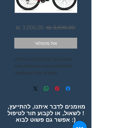
Orbea mx 29'
מחיר
מחיר
 ‏3,690.00 ‏₪ 
רגיל
מבצע
אזל מהמלאי
Orbea mx hard tail mountain
bike,Shimano compononents
,hydraulic disc brakes,
Aluminium frame.
מוזמנים לדבר איתנו, להתייעץ,
לשאול, או לקבוע תור לטיפול !
אפשר גם פשוט לבוא :)